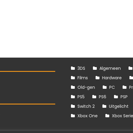
3DS
Algemeen
Films
Hardware
Old-gen
PC
P
PS5
PS6
PSP
Switch 2
Uitgelicht
S
Xbox One
Xbox Seri