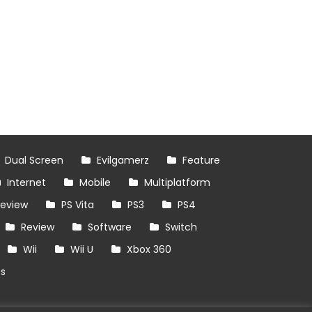
Dual Screen
Evilgamerz
Feature
Internet
Mobile
Multiplatform
review
PS Vita
PS3
PS4
Review
Software
Switch
Wii
Wii U
Xbox 360
es