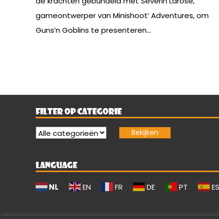
de krachten gebundeld met Séverin Larose,
gameontwerper van Minishoot’ Adventures, om
Guns’n Goblins te presenteren...
FILTER OP CATEGORIE
LANGUAGE
NL
EN
FR
DE
PT
E