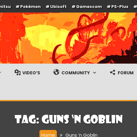
mitsu
Pokémon
Ubisoft
Gamescom
PS-Plus
e en gameplay streams
VIDEO’S
COMMUNITY
FORUM
Tag:
Guns ‘n Goblin
Home
Guns ‘n Goblin