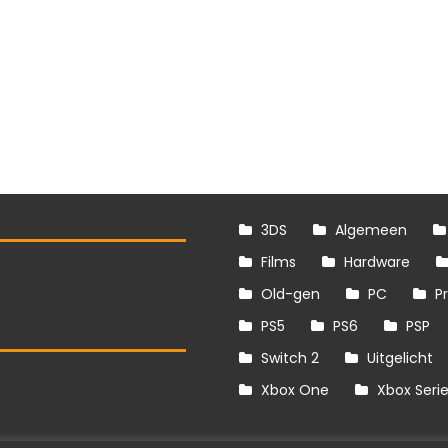
3DS
Algemeen
Films
Hardware
Old-gen
PC
P
PS5
PS6
PSP
Switch 2
Uitgelicht
S
Xbox One
Xbox Seri