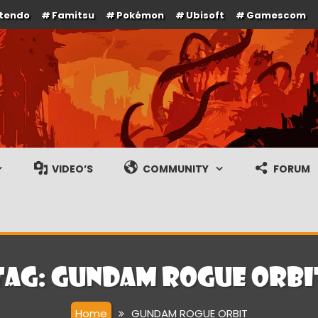
ntendo
Famitsu
Pokémon
Ubisoft
Gamescom
e en gameplay streams
VIDEO’S
COMMUNITY
FORUM
Tag:
GUNDAM ROGUE ORBI
Home
GUNDAM ROGUE ORBIT