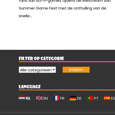
fans van sci-fi-games tijdens de livestream van
Summer Game Fest met de onthulling van de
snelle...
FILTER OP CATEGORIE
LANGUAGE
NL
EN
FR
DE
PT
E