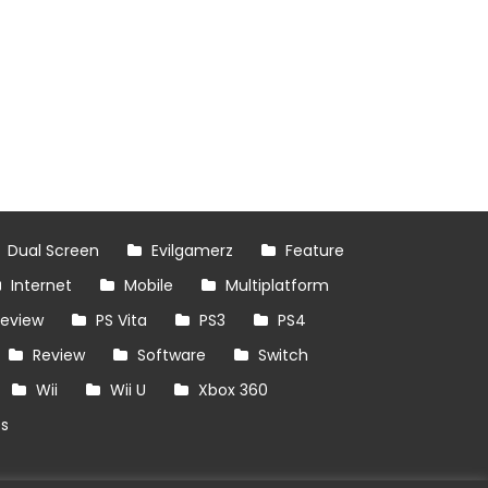
Dual Screen
Evilgamerz
Feature
Internet
Mobile
Multiplatform
review
PS Vita
PS3
PS4
Review
Software
Switch
Wii
Wii U
Xbox 360
es