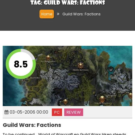
Tag:
Guild Wars: Factions
Home
Guild Wars: Factions
8.5
03-05-2006 00:00
PC
REVIEW
Guild Wars: Factions
To be continued… World of Warcraft en Guild Wars lijken steeds