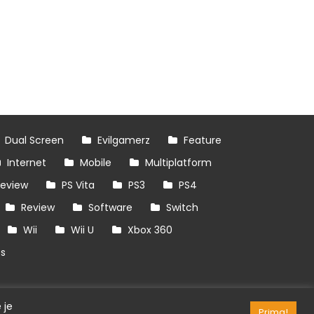
Dual Screen
Evilgamerz
Feature
Internet
Mobile
Multiplatform
review
PS Vita
PS3
PS4
Review
Software
Switch
Wii
Wii U
Xbox 360
es
 je
Prima!