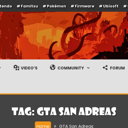
ntendo
Famitsu
Pokémon
Firmware
Ubisoft
e en gameplay streams
VIDEO’S
COMMUNITY
FORUM
Tag:
GTA San Adreas
Home
GTA San Adreas