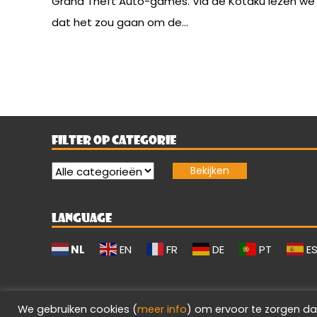
Grand Theft Auto-games. Via de Kotaku lezen we
dat het zou gaan om de...
FILTER OP CATEGORIE
LANGUAGE
NL
EN
FR
DE
PT
E
We gebruiken cookies (
meer info
) om ervoor te zorgen da