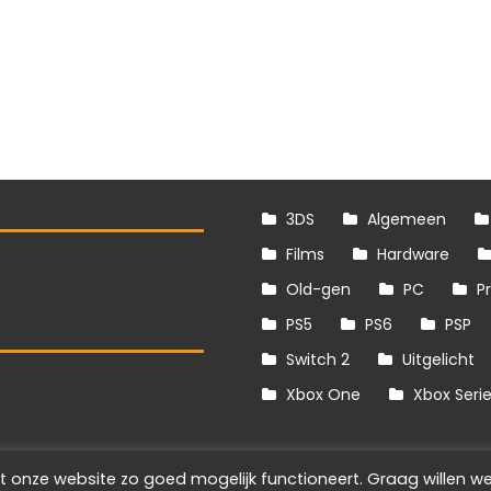
3DS
Algemeen
Films
Hardware
Old-gen
PC
P
PS5
PS6
PSP
Switch 2
Uitgelicht
S
Xbox One
Xbox Seri
t onze website zo goed mogelijk functioneert. Graag willen we