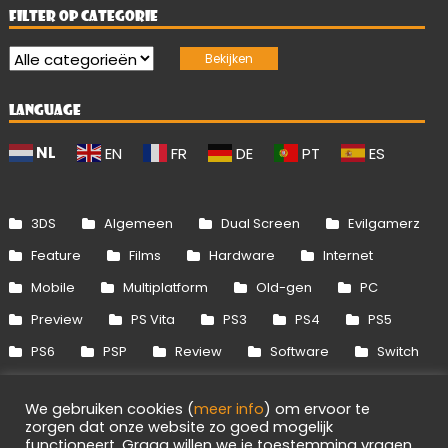
FILTER OP CATEGORIE
LANGUAGE
NL
EN
FR
DE
PT
ES
3DS
Algemeen
Dual Screen
Evilgamerz
Feature
Films
Hardware
Internet
Mobile
Multiplatform
Old-gen
PC
Preview
PS Vita
PS3
PS4
PS5
PS6
PSP
Review
Software
Switch
Switch 2
Uitgelicht
Wii
Wii U
We gebruiken cookies (
meer info
) om ervoor te
Xbox 360
Xbox One
Xbox Series
zorgen dat onze website zo goed mogelijk
functioneert. Graag willen we je toestemming vragen