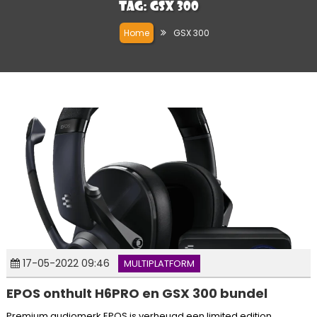
Tag:
GSX 300
Home
GSX 300
17-05-2022 09:46
MULTIPLATFORM
EPOS onthult H6PRO en GSX 300 bundel
Premium audiomerk EPOS is verheugd een limited edition