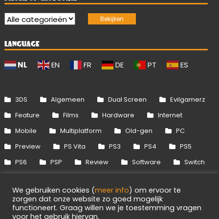
LANGUAGE
NL
EN
FR
DE
PT
ES
3DS
Algemeen
Dual Screen
Evilgamerz
Feature
Films
Hardware
Internet
Mobile
Multiplatform
Old-gen
PC
Preview
PS Vita
PS3
PS4
PS5
PS6
PSP
Review
Software
Switch
Switch 2
Uitgelicht
Wii
Wii U
We gebruiken cookies (
meer info
) om ervoor te
Xbox 360
Xbox One
Xbox Series
zorgen dat onze website zo goed mogelijk
functioneert. Graag willen we je toestemming vragen
voor het gebruik hiervan.