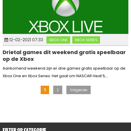
12-02-2021 07:33
XBOX ONE
XBOX SERIES
Drietal games dit weekend gratis speelbaar
op de Xbox
Aankomend weekend zijn er drie games gratis speelbaar op de
Xbox One en Xbox Series. Het gaat om NASCAR Heat 5,...
Berichten
1
2
Volgende
paginering
FILTER OP CATEGORIE