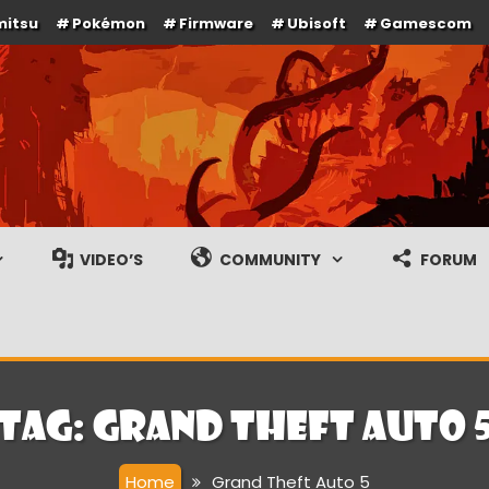
mitsu
Pokémon
Firmware
Ubisoft
Gamescom
e en gameplay streams
VIDEO’S
COMMUNITY
FORUM
Tag:
Grand Theft Auto 
Home
Grand Theft Auto 5