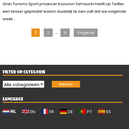
Gran Turismo Sport producer Kazunori Yamauchi heeft op Twitter
een teaser geplaatst waarin duidelijk te zien valt dat we volgende
week...
Berichten
…
1
2
5
Volgende
paginering
FILTER OP CATEGORIE
LANGUAGE
NL
EN
FR
DE
PT
ES