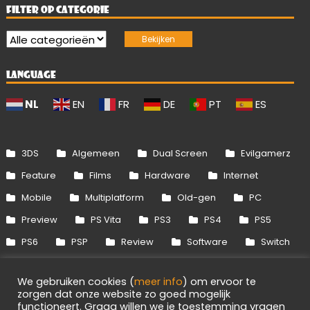
FILTER OP CATEGORIE
LANGUAGE
NL
EN
FR
DE
PT
ES
3DS
Algemeen
Dual Screen
Evilgamerz
Feature
Films
Hardware
Internet
Mobile
Multiplatform
Old-gen
PC
Preview
PS Vita
PS3
PS4
PS5
PS6
PSP
Review
Software
Switch
Switch 2
Uitgelicht
Wii
Wii U
We gebruiken cookies (
meer info
) om ervoor te
Xbox 360
Xbox One
Xbox Series
zorgen dat onze website zo goed mogelijk
functioneert. Graag willen we je toestemming vragen