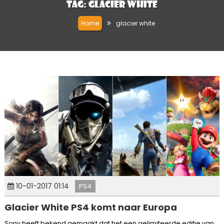
Tag:
glacier white
Home
glacier white
10-01-2017 01:14
PS4
Glacier White PS4 komt naar Europa
Sony heeft bekend gemaakt dat het een gelimiteerde editie van