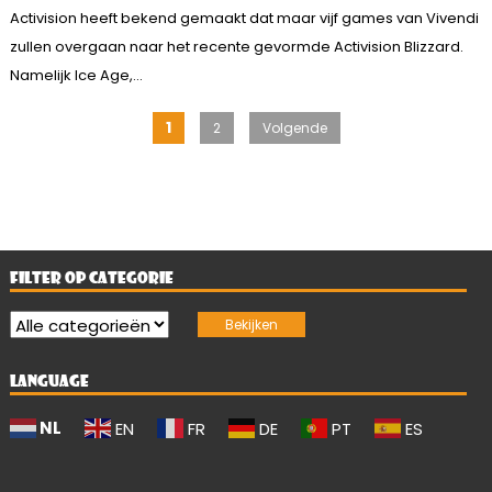
Activision heeft bekend gemaakt dat maar vijf games van Vivendi
zullen overgaan naar het recente gevormde Activision Blizzard.
Namelijk Ice Age,...
Berichten
1
2
Volgende
paginering
FILTER OP CATEGORIE
LANGUAGE
NL
EN
FR
DE
PT
ES