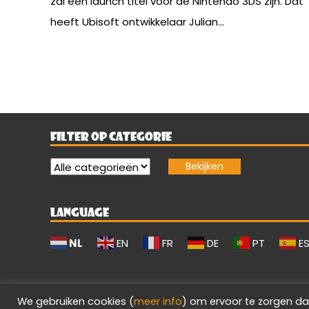
zal een launch titel voor de Nintendo 3DS zijn. Dat
heeft Ubisoft ontwikkelaar Julian...
FILTER OP CATEGORIE
LANGUAGE
NL
EN
FR
DE
PT
E
We gebruiken cookies (
meer info
) om ervoor te zorgen da