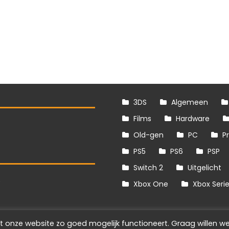
3DS
Algemeen
Films
Hardware
Old-gen
PC
P
PS5
PS6
PSP
Switch 2
Uitgelicht
S
Xbox One
Xbox Seri
t onze website zo goed mogelijk functioneert. Graag willen we