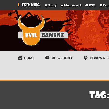
Ga
TRENDING
Sony
Microsoft
PS5
Fa
naar
de
inhoud
Evilgamerz
Het meest interessante game nieuws, reviews, coverag
HOME
UITGELICHT
REVIEWS
Tag