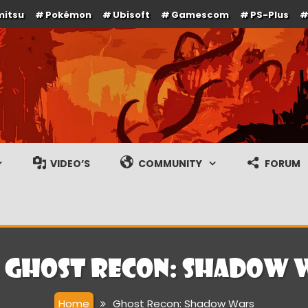
mitsu
Pokémon
Ubisoft
Gamescom
PS-Plus
e en gameplay streams
VIDEO’S
COMMUNITY
FORUM
:
Ghost Recon: Shadow 
Home
Ghost Recon: Shadow Wars