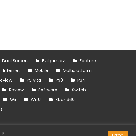
Dual Screen
Evilgamerz
Feature
Internet
Mobile
Multiplatform
review
PS Vita
PS3
PS4
Review
Software
Switch
Wii
Wii U
Xbox 360
es
 je
Prima!