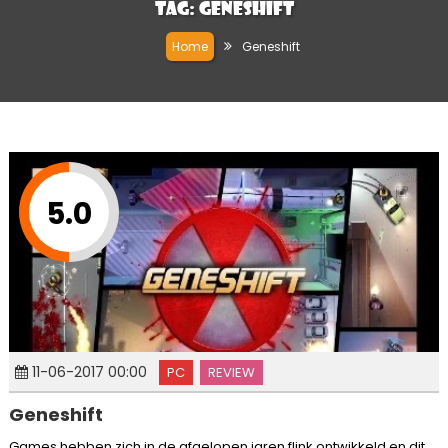
Tag:
Geneshift
Home
Geneshift
5.0
11-06-2017 00:00
PC
REVIEW
Geneshift
Games hebben zich in de afgelopen jaren flink ontwikkeld en dit