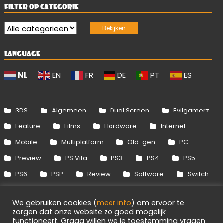
FILTER OP CATEGORIE
LANGUAGE
NL
EN
FR
DE
PT
ES
3DS
Algemeen
Dual Screen
Evilgamerz
Feature
Films
Hardware
Internet
Mobile
Multiplatform
Old-gen
PC
Preview
PS Vita
PS3
PS4
PS5
PS6
PSP
Review
Software
Switch
Switch 2
Uitgelicht
Wii
Wii U
We gebruiken cookies (
meer info
) om ervoor te
Xbox 360
Xbox One
Xbox Series
zorgen dat onze website zo goed mogelijk
functioneert. Graag willen we je toestemming vragen