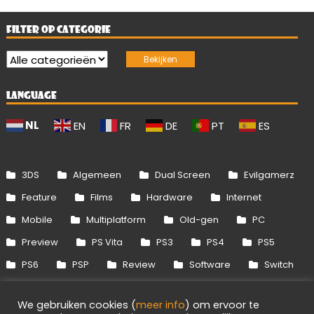
FILTER OP CATEGORIE
LANGUAGE
NL
EN
FR
DE
PT
ES
3DS
Algemeen
Dual Screen
Evilgamerz
Feature
Films
Hardware
Internet
Mobile
Multiplatform
Old-gen
PC
Preview
PS Vita
PS3
PS4
PS5
PS6
PSP
Review
Software
Switch
Switch 2
Uitgelicht
Wii
Wii U
We gebruiken cookies (
meer info
) om ervoor te
Xbox 360
Xbox One
Xbox Series