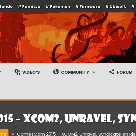
ntendo
Famitsu
Pokémon
Firmware
Ubisoft
e en gameplay streams
VIDEO’S
COMMUNITY
FORUM
15 – XCOM2, Unravel, Syn
me
GamesCom 2015 – XCOM2, Unravel, Syndicate en Ris