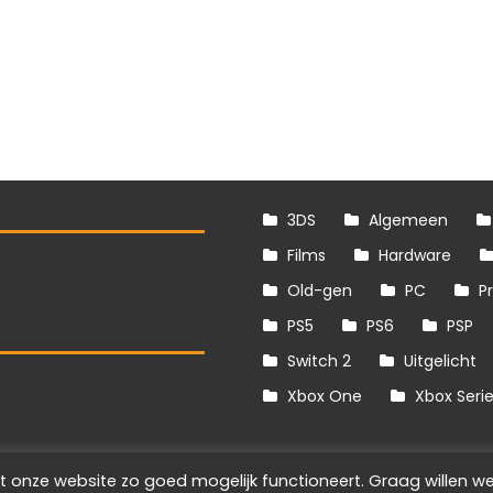
3DS
Algemeen
Films
Hardware
Old-gen
PC
P
PS5
PS6
PSP
Switch 2
Uitgelicht
S
Xbox One
Xbox Seri
t onze website zo goed mogelijk functioneert. Graag willen we