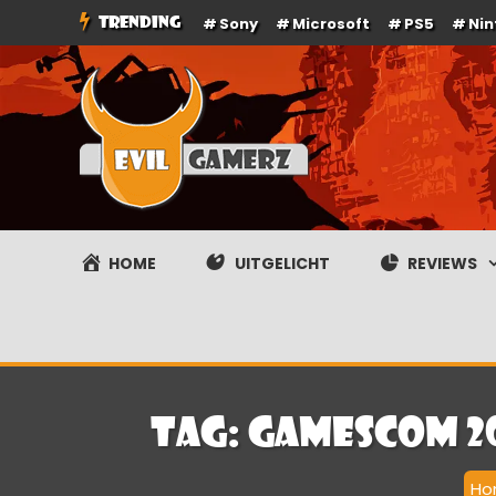
Ga
TRENDING
Sony
Microsoft
PS5
Ni
naar
de
inhoud
Evilgamerz
Het meest interessante game nieuws, reviews, coverag
HOME
UITGELICHT
REVIEWS
Tag:
GamesCom 20
Ho