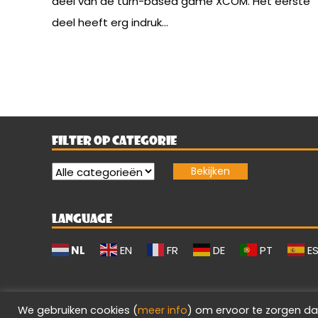
deel van de turn-based game XCOM. Het eerste
deel heeft erg indruk...
FILTER OP CATEGORIE
LANGUAGE
NL
EN
FR
DE
PT
E
We gebruiken cookies (
meer info
) om ervoor te zorgen da