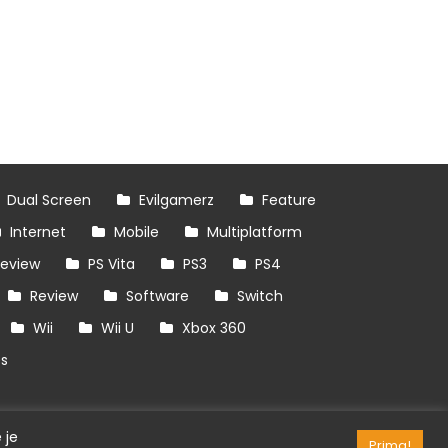
Dual Screen
Evilgamerz
Feature
Internet
Mobile
Multiplatform
review
PS Vita
PS3
PS4
Review
Software
Switch
Wii
Wii U
Xbox 360
es
 je
Prima!