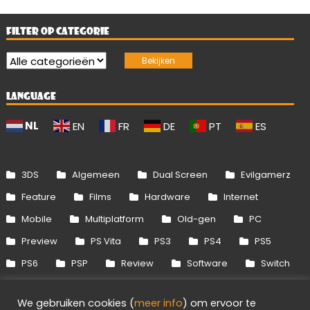
FILTER OP CATEGORIE
LANGUAGE
NL
EN
FR
DE
PT
ES
3DS
Algemeen
Dual Screen
Evilgamerz
Feature
Films
Hardware
Internet
Mobile
Multiplatform
Old-gen
PC
Preview
PS Vita
PS3
PS4
PS5
PS6
PSP
Review
Software
Switch
Switch 2
Uitgelicht
Wii
Wii U
We gebruiken cookies (
meer info
) om ervoor te
Xbox 360
Xbox One
Xbox Series