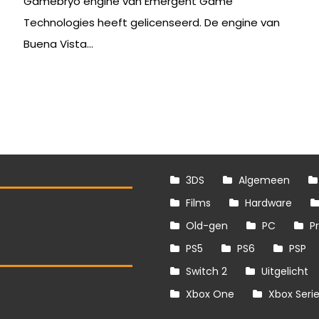
Gamebryo engine van Emergent Game
Technologies heeft gelicenseerd. De engine van
Buena Vista...
3DS
Algemeen
Films
Hardware
Old-gen
PC
P
PS5
PS6
PSP
Switch 2
Uitgelicht
S
Xbox One
Xbox Seri