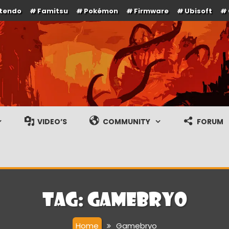
ntendo
Famitsu
Pokémon
Firmware
Ubisoft
e en gameplay streams
VIDEO’S
COMMUNITY
FORUM
Tag:
Gamebryo
Home
Gamebryo