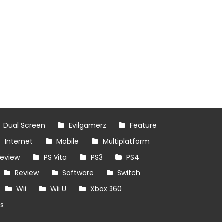
Dual Screen
Evilgamerz
Feature
Internet
Mobile
Multiplatform
review
PS Vita
PS3
PS4
Review
Software
Switch
Wii
Wii U
Xbox 360
es