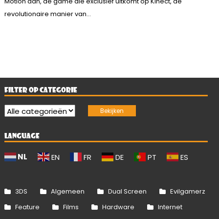
Motion aan, de game die exclusief uitkomt op Kinect, de
revolutionaire manier van...
FILTER OP CATEGORIE
LANGUAGE
NL
EN
FR
DE
PT
ES
3DS
Algemeen
Dual Screen
Evilgamerz
Feature
Films
Hardware
Internet