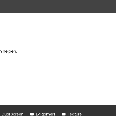
n helpen.
Dual Screen
Evilgamerz
Feature