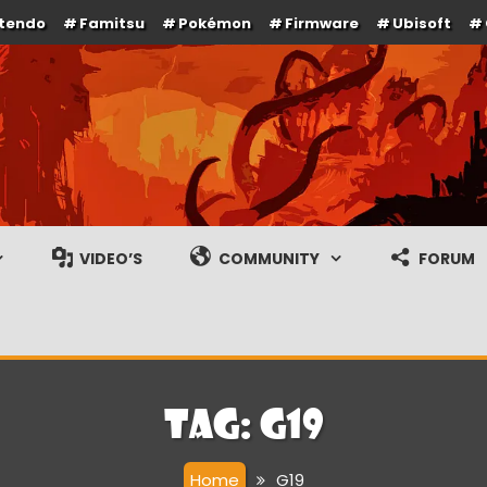
ntendo
Famitsu
Pokémon
Firmware
Ubisoft
e en gameplay streams
VIDEO’S
COMMUNITY
FORUM
Tag:
G19
Home
G19