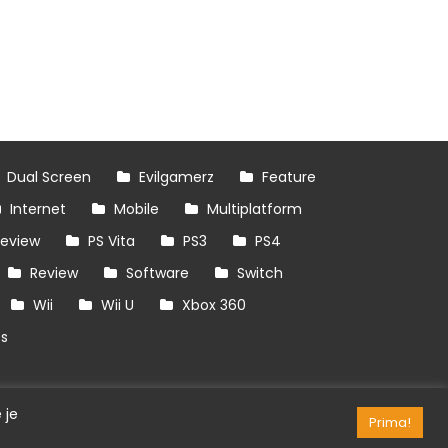
Dual Screen
Evilgamerz
Feature
Internet
Mobile
Multiplatform
review
PS Vita
PS3
PS4
Review
Software
Switch
Wii
Wii U
Xbox 360
es
 je
Prima!
RSS/API
Games
OpenCritic