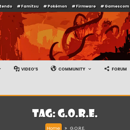
ntendo
Famitsu
Pokémon
Firmware
Gamescom
e en gameplay streams
VIDEO’S
COMMUNITY
FORUM
Tag:
G.O.R.E.
Home
G.O.R.E.