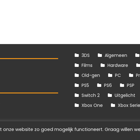
3DS
Algemeen
Films
Hardware
Old-gen
PC
P
PS5
PS6
PSP
Switch 2
Uitgelicht
S
Xbox One
Xbox Seri
t onze website zo goed mogelijk functioneert. Graag willen we
Info
Disclaimer
Cookies
Adverteren