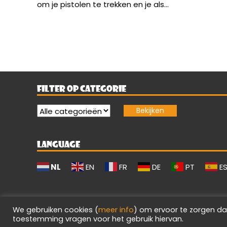
om je pistolen te trekken en je als...
FILTER OP CATEGORIE
LANGUAGE
NL
EN
FR
DE
PT
E
We gebruiken cookies (
meer info
) om ervoor te zorgen da
toestemming vragen voor het gebruik hiervan.
Evilgamerz 2026 - Alle rechten voorbehouden.