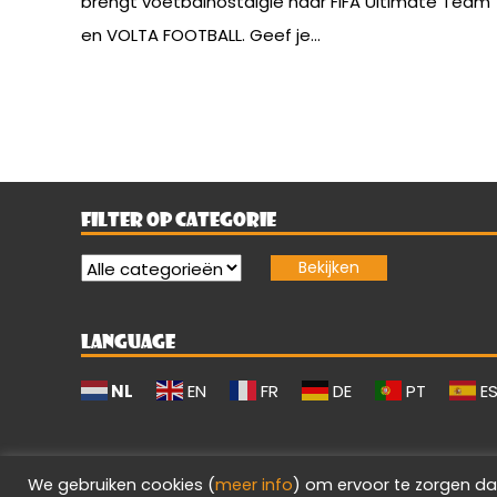
brengt voetbalnostalgie naar FIFA Ultimate Team
en VOLTA FOOTBALL. Geef je...
FILTER OP CATEGORIE
LANGUAGE
NL
EN
FR
DE
PT
E
We gebruiken cookies (
meer info
) om ervoor te zorgen da