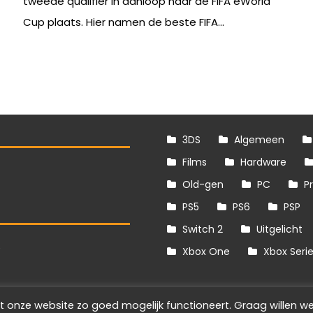
tweede qualifier in aanloop naar de FIFA eWorld
Cup plaats. Hier namen de beste FIFA...
3DS
Algemeen
Films
Hardware
Old-gen
PC
P
PS5
PS6
PSP
Switch 2
Uitgelicht
S
Xbox One
Xbox Seri
t onze website zo goed mogelijk functioneert. Graag willen we