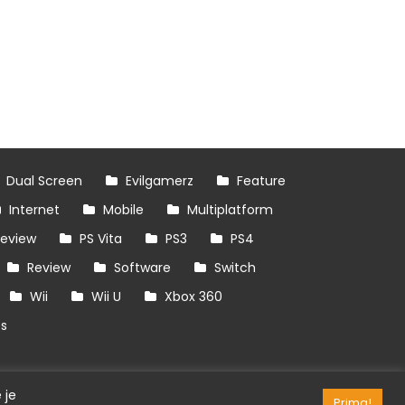
Dual Screen
Evilgamerz
Feature
Internet
Mobile
Multiplatform
review
PS Vita
PS3
PS4
Review
Software
Switch
Wii
Wii U
Xbox 360
es
 je
Prima!