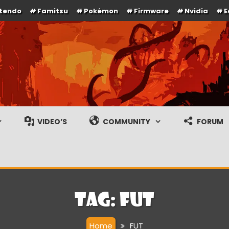
ntendo
Famitsu
Pokémon
Firmware
Nvidia
E
e en gameplay streams
VIDEO’S
COMMUNITY
FORUM
Tag:
FUT
Home
FUT