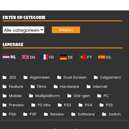
FILTER OP CATEGORIE
LANGUAGE
NL
EN
FR
DE
PT
ES
3DS
Algemeen
Dual Screen
Evilgamerz
Feature
Films
Hardware
Internet
Mobile
Multiplatform
Old-gen
PC
Preview
PS Vita
PS3
PS4
PS5
PS6
PSP
Review
Software
Switch
Switch 2
Uitgelicht
Wii
Wii U