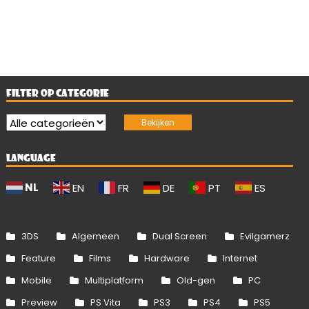
FILTER OP CATEGORIE
LANGUAGE
NL
EN
FR
DE
PT
ES
3DS
Algemeen
Dual Screen
Evilgamerz
Feature
Films
Hardware
Internet
Mobile
Multiplatform
Old-gen
PC
Preview
PS Vita
PS3
PS4
PS5