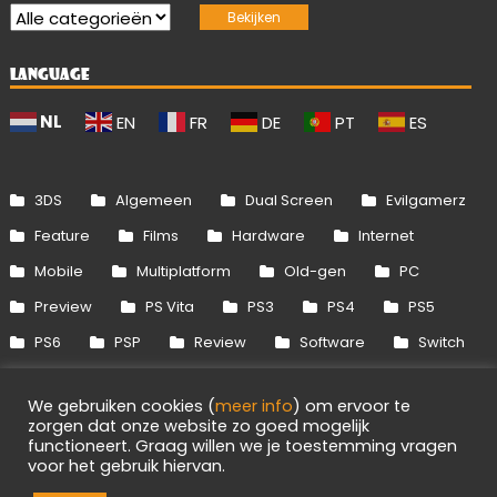
LANGUAGE
NL
EN
FR
DE
PT
ES
3DS
Algemeen
Dual Screen
Evilgamerz
Feature
Films
Hardware
Internet
Mobile
Multiplatform
Old-gen
PC
Preview
PS Vita
PS3
PS4
PS5
PS6
PSP
Review
Software
Switch
Switch 2
Uitgelicht
Wii
Wii U
We gebruiken cookies (
meer info
) om ervoor te
Xbox 360
Xbox One
Xbox Series
zorgen dat onze website zo goed mogelijk
functioneert. Graag willen we je toestemming vragen
voor het gebruik hiervan.
Info
Disclaimer
Cookies
Adverteren