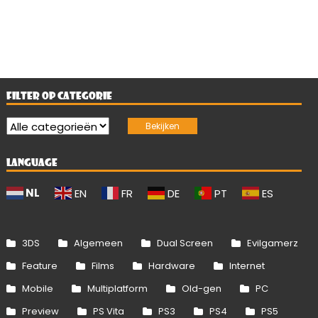
FILTER OP CATEGORIE
LANGUAGE
NL
EN
FR
DE
PT
ES
3DS
Algemeen
Dual Screen
Evilgamerz
Feature
Films
Hardware
Internet
Mobile
Multiplatform
Old-gen
PC
Preview
PS Vita
PS3
PS4
PS5