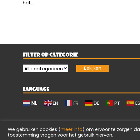
het...
FILTER OP CATEGORIE
LANGUAGE
NL
EN
FR
DE
PT
E
We gebruiken cookies (
meer info
) om ervoor te zorgen da
toestemming vragen voor het gebruik hiervan.
Evilgamerz 2026 - Alle rechten voorbehouden.