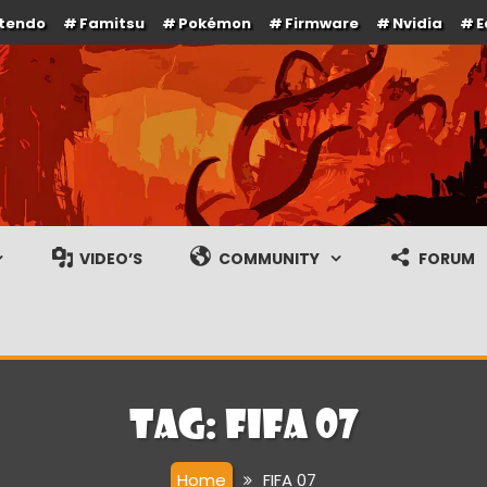
ntendo
Famitsu
Pokémon
Firmware
Nvidia
E
e en gameplay streams
VIDEO’S
COMMUNITY
FORUM
Tag:
FIFA 07
Home
FIFA 07