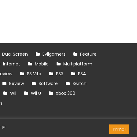
Dual Screen
Evilgamerz
Feature
Internet
Mobile
Multiplatform
review
PS Vita
PS3
PS4
Review
Software
Switch
Wii
Wii U
Xbox 360
es
 je
Prima!
RSS/API
Games
OpenCritic