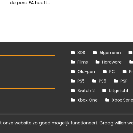
de pers. EA heeft...
3DS
Algemeen
Films
Hardware
Old-gen
PC
P
PS5
PS6
PSP
Switch 2
Uitgelicht
S
Xbox One
Xbox Seri
t onze website zo goed mogelijk functioneert. Graag willen we
Info
Disclaimer
Cookies
Adverteren