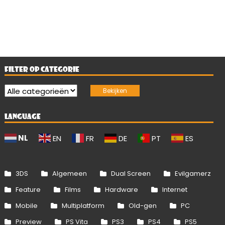
FILTER OP CATEGORIE
LANGUAGE
NL
EN
FR
DE
PT
ES
3DS
Algemeen
Dual Screen
Evilgamerz
Feature
Films
Hardware
Internet
Mobile
Multiplatform
Old-gen
PC
Preview
PS Vita
PS3
PS4
PS5