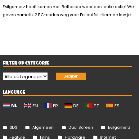
Evilgamerz heeft samen met Bethesda weer een leuke actie! We
geven namelijk 2 PC-codes weg voor Fallout 1st. Hiermee kun je...
FILTER OP CATEGORIE
LANGUAGE
NL
EN
FR
DE
PT
ES
3DS
Algemeen
Dual Screen
Evilgamerz
Feature
Films
Hardware
Internet