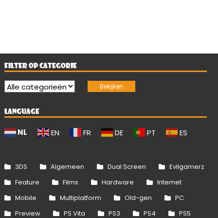
FILTER OP CATEGORIE
LANGUAGE
NL
EN
FR
DE
PT
ES
3DS
Algemeen
Dual Screen
Evilgamerz
Feature
Films
Hardware
Internet
Mobile
Multiplatform
Old-gen
PC
Preview
PS Vita
PS3
PS4
PS5