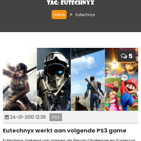
Tag:
Eutechnyx
Home
Eutechnyx
5
24-01-2010 12:39
PS3
Eutechnyx werkt aan volgende PS3 game
Eutechnyx, bekend van games als Ferrari Challenge en Supercar