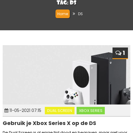
Tag:
DS
Home
DS
1
11-05-2021 07:15
DUAL SCREEN
XBOX SERIES
Gebruik je Xbox Series X op de DS
De Dual Screen is al enige tijd dood en begraven, maar niet voor