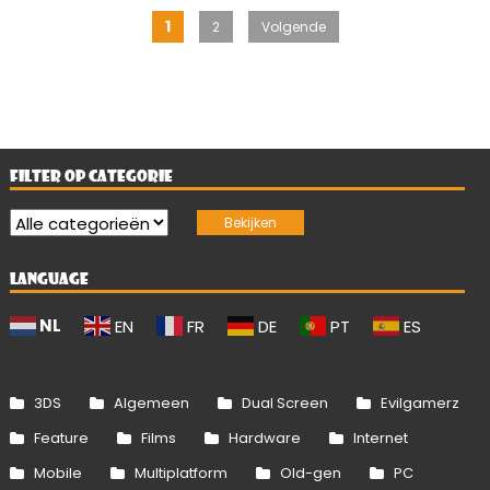
Berichten
1
2
Volgende
paginering
FILTER OP CATEGORIE
LANGUAGE
NL
EN
FR
DE
PT
ES
3DS
Algemeen
Dual Screen
Evilgamerz
Feature
Films
Hardware
Internet
Mobile
Multiplatform
Old-gen
PC