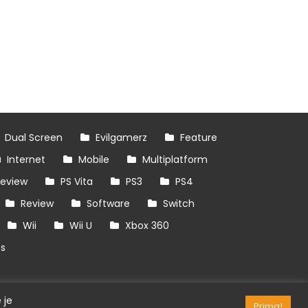
Dual Screen
Evilgamerz
Feature
Internet
Mobile
Multiplatform
review
PS Vita
PS3
PS4
Review
Software
Switch
Wii
Wii U
Xbox 360
es
 je
Prima!