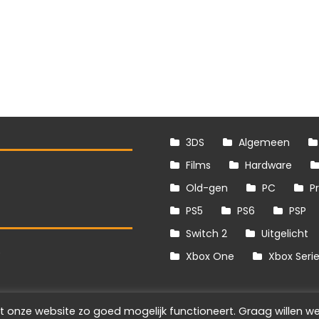
3DS
Algemeen
Films
Hardware
Old-gen
PC
P
PS5
PS6
PSP
Switch 2
Uitgelicht
S
Xbox One
Xbox Seri
t onze website zo goed mogelijk functioneert. Graag willen we