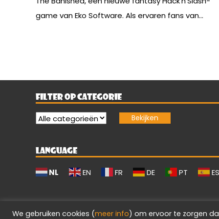
The Banished, een nieuwe fantasy Hack’n’Slash-
game van Eko Software. Als ervaren fans van...
FILTER OP CATEGORIE
LANGUAGE
NL
EN
FR
DE
PT
E
We gebruiken cookies (
meer info
) om ervoor te zorgen da