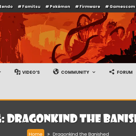
ntendo
Famitsu
Pokémon
Firmware
Gamescom
e en gameplay streams
VIDEO’S
COMMUNITY
FORUM
g:
Dragonkind the Bani
Home
Dragonkind the Banished