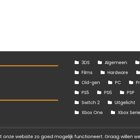
3DS
Algemeen
Films
Hardware
Old-gen
PC
P
PS5
PS6
PSP
Switch 2
Uitgelicht
S
Xbox One
Xbox Seri
t onze website zo goed mogelijk functioneert. Graag willen we