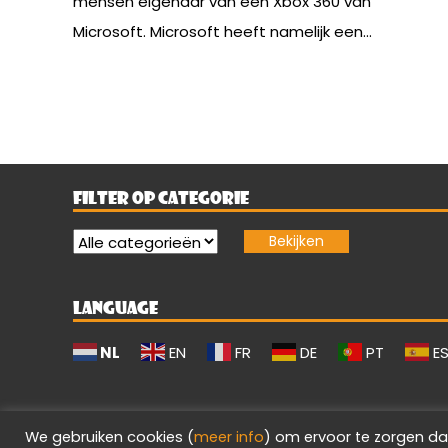
mensen eigenaar van een Xbox 360 van
Microsoft. Microsoft heeft namelijk een...
FILTER OP CATEGORIE
LANGUAGE
NL
EN
FR
DE
PT
E
We gebruiken cookies (
meer info
) om ervoor te zorgen da