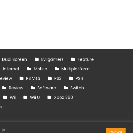
Dual Screen
Evilgamerz
Feature
Internet
Mobile
Multiplatform
review
PS Vita
PS3
PS4
Review
Software
Switch
Wii
Wii U
Xbox 360
es
 je
Prima!