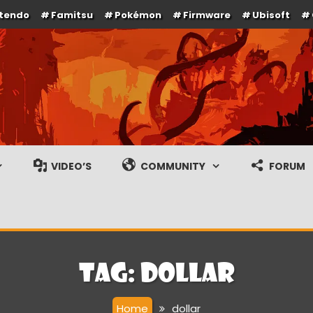
ntendo
Famitsu
Pokémon
Firmware
Ubisoft
e en gameplay streams
VIDEO’S
COMMUNITY
FORUM
Tag:
dollar
Home
dollar