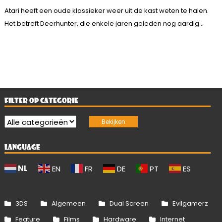
Atari heeft een oude klassieker weer uit de kast weten te halen.
Het betreft Deerhunter, die enkele jaren geleden nog aardig...
FILTER OP CATEGORIE
LANGUAGE
NL
EN
FR
DE
PT
ES
3DS
Algemeen
Dual Screen
Evilgamerz
Feature
Films
Hardware
Internet