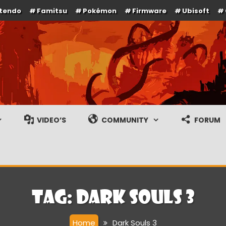
ntendo
Famitsu
Pokémon
Firmware
Ubisoft
e en gameplay streams
VIDEO’S
COMMUNITY
FORUM
Tag:
Dark Souls 3
Home
Dark Souls 3