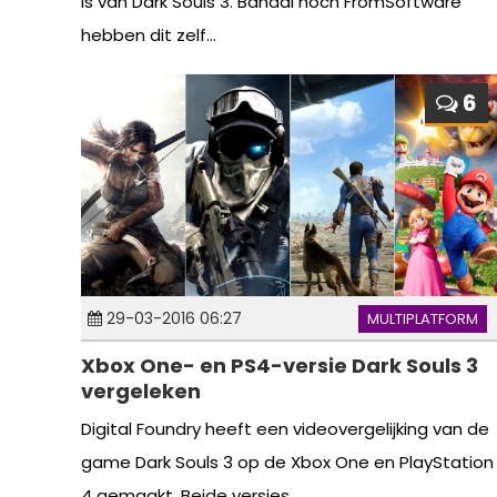
is van Dark Souls 3. Bandai noch FromSoftware
hebben dit zelf...
6
29-03-2016 06:27
MULTIPLATFORM
Xbox One- en PS4-versie Dark Souls 3
vergeleken
Digital Foundry heeft een videovergelijking van de
game Dark Souls 3 op de Xbox One en PlayStation
4 gemaakt. Beide versies...