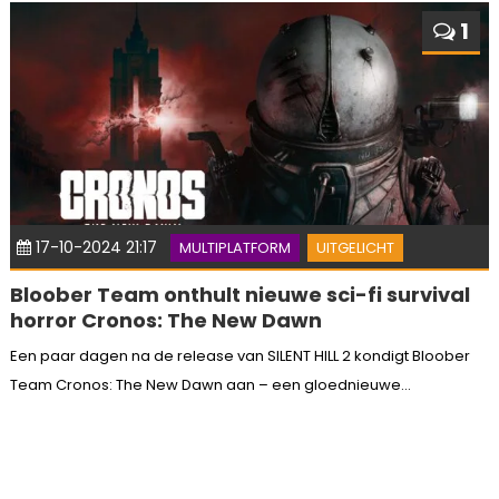
1
17-10-2024 21:17
MULTIPLATFORM
UITGELICHT
Bloober Team onthult nieuwe sci-fi survival
horror Cronos: The New Dawn
Een paar dagen na de release van SILENT HILL 2 kondigt Bloober
Team Cronos: The New Dawn aan – een gloednieuwe...