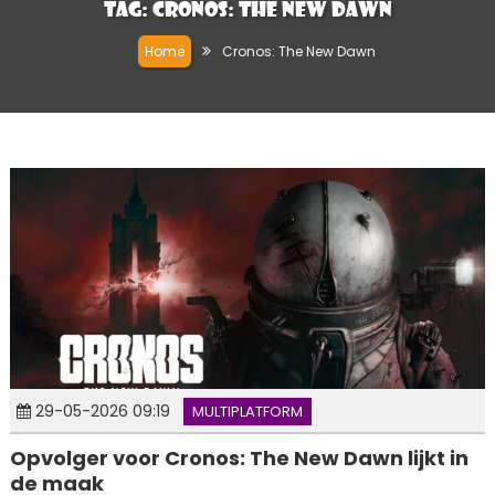
Tag:
Cronos: The New Dawn
Home
Cronos: The New Dawn
29-05-2026 09:19
MULTIPLATFORM
Opvolger voor Cronos: The New Dawn lijkt in
de maak