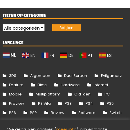
FILTER OP CATEGORIE
LANGUAGE
NL
EN
FR
DE
PT
ES
3DS
Algemeen
Dual Screen
Evilgamerz
Feature
Films
Hardware
Internet
Mobile
Multiplatform
Old-gen
PC
Preview
PS Vita
PS3
PS4
PS5
PS6
PSP
Review
Software
Switch
Switch 2
Uitgelicht
Wii
Wii U
We gebruiken cookies (
meer info
) om ervoor te