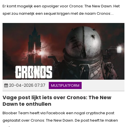
Er komt mogelijk een opvolger voor Cronos: The New Dawn. Het
spel zou namelijk een sequel krijgen met de naam Cronos:...
20-04-2026 07:37
MULTIPLATFORM
Vage post lijkt iets over Cronos: The New
Dawn te onthullen
Bloober Team heeft via Facebook een nogal cryptische post
geplaatst over Cronos: The New Dawn. De post heeft te maken