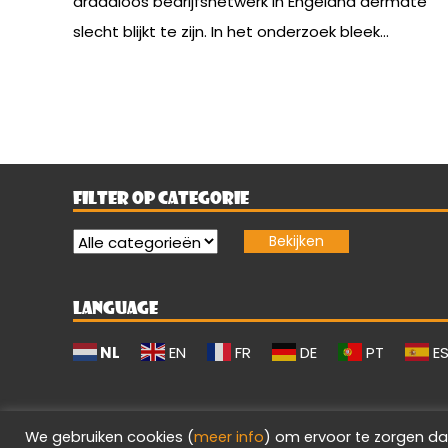
draadloos bedrijfsnetwerk in Engeland dermate
slecht blijkt te zijn. In het onderzoek bleek...
FILTER OP CATEGORIE
LANGUAGE
NL
EN
FR
DE
PT
E
We gebruiken cookies (
meer info
) om ervoor te zorgen da