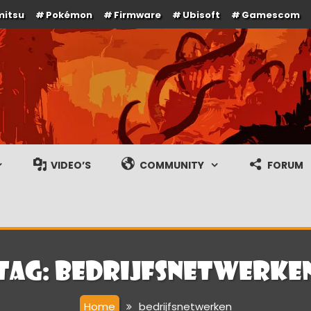
mitsu
Pokémon
Firmware
Ubisoft
Gamescom
e en gameplay streams
VIDEO’S
COMMUNITY
FORUM
Tag:
bedrijfsnetwerke
Home
bedrijfsnetwerken