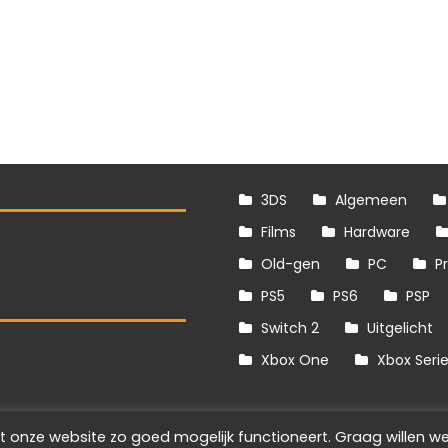
3DS
Algemeen
Films
Hardware
Old-gen
PC
P
PS5
PS6
PSP
Switch 2
Uitgelicht
S
Xbox One
Xbox Seri
t onze website zo goed mogelijk functioneert. Graag willen we