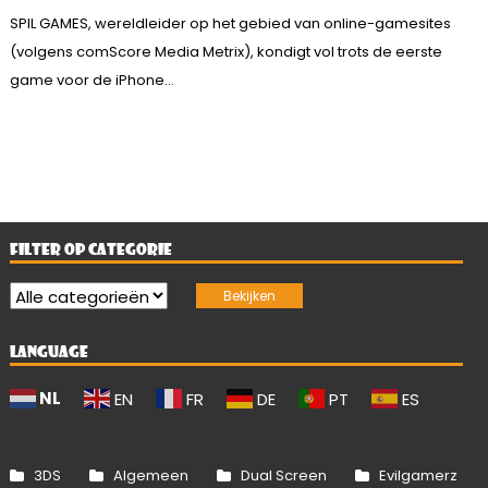
SPIL GAMES, wereldleider op het gebied van online-gamesites
(volgens comScore Media Metrix), kondigt vol trots de eerste
game voor de iPhone...
FILTER OP CATEGORIE
LANGUAGE
NL
EN
FR
DE
PT
ES
3DS
Algemeen
Dual Screen
Evilgamerz