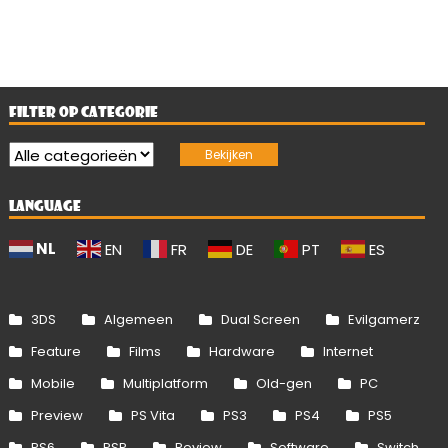
FILTER OP CATEGORIE
LANGUAGE
NL
EN
FR
DE
PT
ES
3DS
Algemeen
Dual Screen
Evilgamerz
Feature
Films
Hardware
Internet
Mobile
Multiplatform
Old-gen
PC
Preview
PS Vita
PS3
PS4
PS5
PS6
PSP
Review
Software
Switch