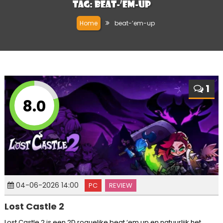
Tag:
beat-’em-up
Home
beat-’em-up
1
8.0
04-06-2026 14:00
PC
REVIEW
Lost Castle 2
Lost Castle 2 is een 2D roguelike beat ‘em up en natuurlijk het