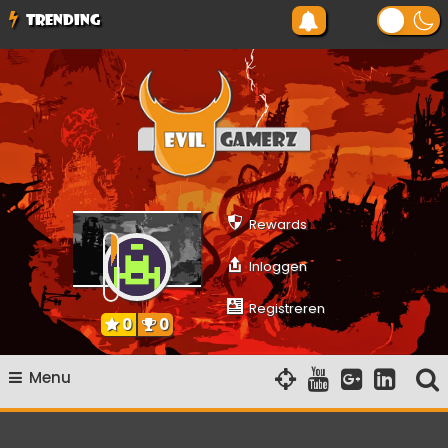
Ga
TRENDING
naar
de
inhoud
Evilgamerz
Het meest interessante game nieuws, reviews, coverage en
gameplay streams
Rewards
Inloggen
Registreren
0
0
Menu