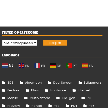
FILTER OP CATEGORIE
LANGUAGE
NL
EN
FR
DE
PT
ES
3DS
Algemeen
Dual Screen
Evilgamerz
Feature
Films
Hardware
Internet
Mobile
Multiplatform
Old-gen
PC
Preview
PS Vita
PS3
PS4
PS5