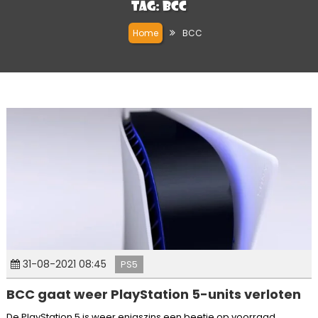
Tag:
BCC
Home
BCC
31-08-2021 08:45
PS5
BCC gaat weer PlayStation 5-units verloten
De PlayStation 5 is weer enigszins een beetje op voorraad.