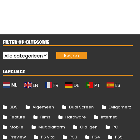
FILTER OP CATEGORIE
LANGUAGE
NL
EN
FR
DE
PT
ES
3DS
Algemeen
Dual Screen
Evilgamerz
Feature
Films
Hardware
Internet
Mobile
Multiplatform
Old-gen
PC
Preview
PS Vita
PS3
PS4
PS5