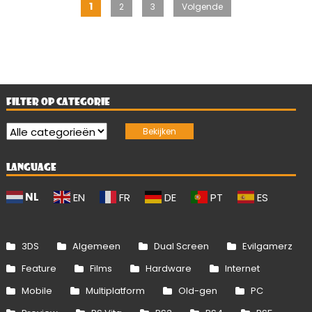
Berichten
1
2
3
Volgende
paginering
FILTER OP CATEGORIE
LANGUAGE
NL
EN
FR
DE
PT
ES
3DS
Algemeen
Dual Screen
Evilgamerz
Feature
Films
Hardware
Internet
Mobile
Multiplatform
Old-gen
PC