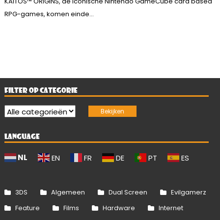
KAITOS™ ORIGINS, de iconische Nintendo GameCube card based
RPG-games, komen einde...
FILTER OP CATEGORIE
LANGUAGE
NL
EN
FR
DE
PT
ES
3DS
Algemeen
Dual Screen
Evilgamerz
Feature
Films
Hardware
Internet