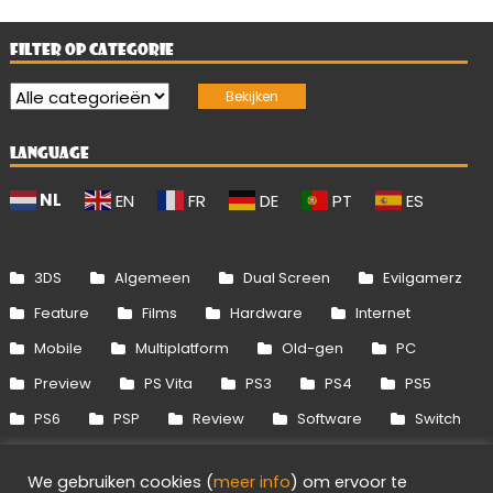
FILTER OP CATEGORIE
LANGUAGE
NL
EN
FR
DE
PT
ES
3DS
Algemeen
Dual Screen
Evilgamerz
Feature
Films
Hardware
Internet
Mobile
Multiplatform
Old-gen
PC
Preview
PS Vita
PS3
PS4
PS5
PS6
PSP
Review
Software
Switch
Switch 2
Uitgelicht
Wii
Wii U
We gebruiken cookies (
meer info
) om ervoor te
Xbox 360
Xbox One
Xbox Series