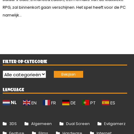
RPG, zal binnenkort gaan verschijnen. Het spel heeft voor de PC
namelijk...
FILTER OP CATEGORIE
LANGUAGE
NL
EN
FR
DE
PT
ES
3DS
Algemeen
Dual Screen
Evilgamerz
Feature
Films
Hardware
Internet