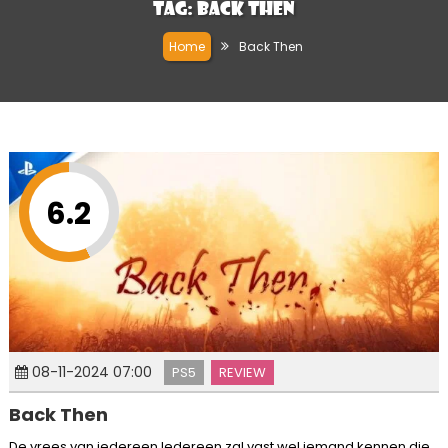
Tag:
Back Then
Home
Back Then
6.2
08-11-2024 07:00
PS5
REVIEW
Back Then
De vrees van iedereen Iedereen zal vast wel iemand kennen die