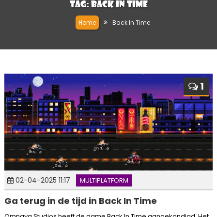
Tag:
Back In Time
Home
Back In Time
1
02-04-2025 11:17
MULTIPLATFORM
Ga terug in de tijd in Back In Time
Omnaya Studios heeft de game Back In Time aangekondigd. Het