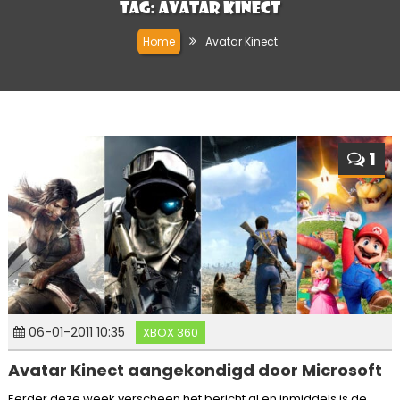
Tag:
Avatar Kinect
Home
Avatar Kinect
1
06-01-2011 10:35
XBOX 360
Avatar Kinect aangekondigd door Microsoft
Eerder deze week verscheen het bericht al en inmiddels is de