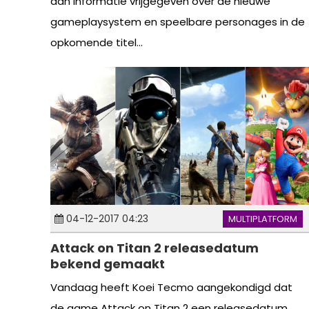
aan informatie vrijgegeven over de nieuwe
gameplaysystem en speelbare personages in de
opkomende titel...
04-12-2017 04:23
MULTIPLATFORM
Attack on Titan 2 releasedatum
bekend gemaakt
Vandaag heeft Koei Tecmo aangekondigd dat
de game Attack on Titan 2 een releasedatum