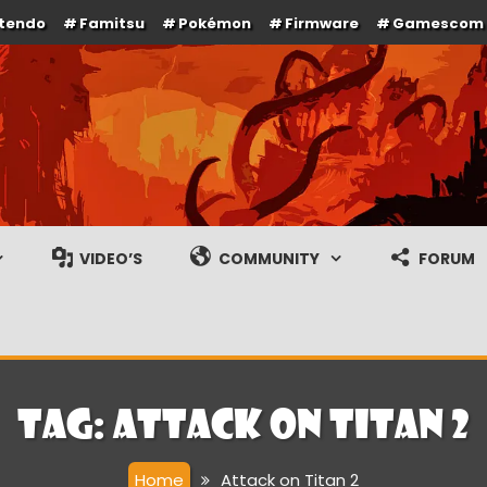
ntendo
Famitsu
Pokémon
Firmware
Gamescom
e en gameplay streams
VIDEO’S
COMMUNITY
FORUM
Tag:
Attack on Titan 2
Home
Attack on Titan 2